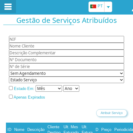
PT
Gestão de Serviços Atribuídos
Estado Em:
Apenas Expirados
Cliente
Ult. Mes
Ult.
ID
Nome
Descrição
D
Preço
Periodicid
Destino
Faturado
Fatura