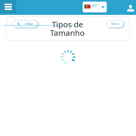
PT
Tipos de
Voltar
Novo
Tamanho