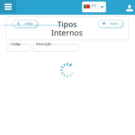
PT
Tipos
Voltar
Novo
Internos
Codigo
Descrição